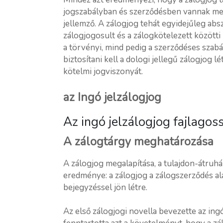
jogszabályban és szerződésben vannak meg
jellemző. A zálogjog tehát egyidejűleg abs
zálogjogosult és a zálogkötelezett között
a törvényi, mind pedig a szerződéses szabá
biztosítani kell a dologi jellegű zálogjog lé
kötelmi jogviszonyát.
az Ingó jelzálogjog
Az ingó jelzálogjog fajlagos
A zálogtárgy meghatározása
A zálogjog megalapítása, a tulajdon-átruh
eredménye: a zálogjog a zálogszerződés ala
bejegyzéssel jön létre.
Az első zálogjogi novella bevezette az in