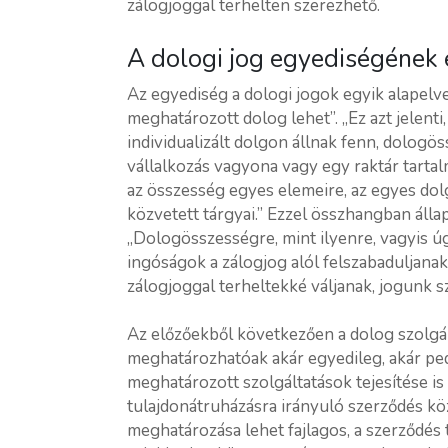
zálogjoggal terhelten szerezhető.
A dologi jog egyediségének 
Az egyediség a dologi jogok egyik alapelve
meghatározott dolog lehet”. „Ez azt jelenti
individualizált dolgon állnak fenn, dologö
vállalkozás vagyona vagy egy raktár tartal
az összesség egyes elemeire, az egyes dolg
közvetett tárgyai.” Ezzel összhangban áll
„
Dologösszességre
, mint ilyenre, vagyis 
ingóságok a zálogjog alól felszabaduljana
zálogjoggal terheltekké váljanak, jogunk s
Az előzőekből következően a dolog szolgál
meghatározhatóak akár egyedileg, akár ped
meghatározott szolgáltatások tejesítése is
tulajdonátruházásra irányuló szerződés kö
meghatározása lehet fajlagos, a szerződé