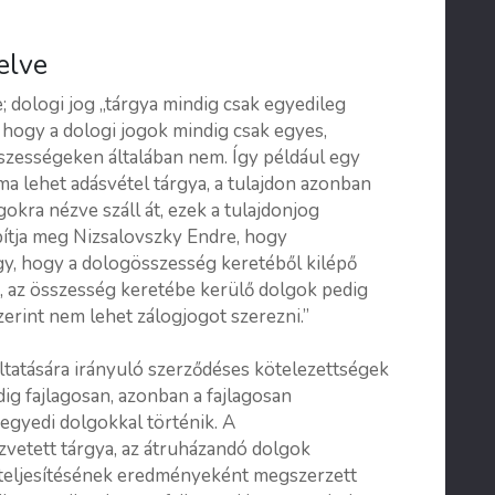
elve
; dologi jog „tárgya mindig csak egyedileg
, hogy a dologi jogok mindig csak egyes,
sszességeken általában nem. Így például egy
ma lehet adásvétel tárgya, a tulajdon azonban
okra nézve száll át, ezek a tulajdonjog
apítja meg Nizsalovszky Endre, hogy
úgy, hogy a dologösszesség keretéből kilépő
k, az összesség keretébe kerülő dolgok pedig
zerint
nem lehet
zálogjogot szerezni.”
tatására irányuló szerződéses kötelezettségek
ig fajlagosan, azonban a fajlagosan
 egyedi dolgokkal történik. A
zvetett tárgya, az átruházandó dolgok
s teljesítésének eredményeként megszerzett