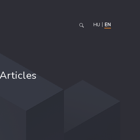
HU
EN
Articles