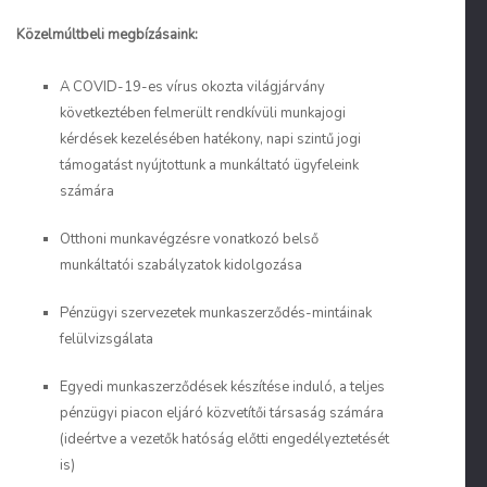
Közelmúltbeli megbízásaink:
A COVID-19-es vírus okozta világjárvány
következtében felmerült rendkívüli munkajogi
kérdések kezelésében hatékony, napi szintű jogi
támogatást nyújtottunk a munkáltató ügyfeleink
számára
Otthoni munkavégzésre vonatkozó belső
munkáltatói szabályzatok kidolgozása
Pénzügyi szervezetek munkaszerződés-mintáinak
felülvizsgálata
Egyedi munkaszerződések készítése induló, a teljes
pénzügyi piacon eljáró közvetítői társaság számára
(ideértve a vezetők hatóság előtti engedélyeztetését
is)