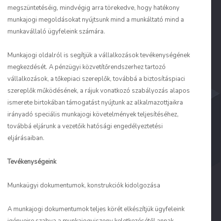
megszüntetéséig, mindvégig arra törekedve, hogy hatékony
munkajogi megoldásokat nyújtsunk mind a munkáltató mind a
munkavállaló ügyfeleink számára.
Munkajogi oldalról is segítjük a vállalkozások tevékenységének
megkezdését. A pénzügyi közvetítőrendszerhez tartozó
vállalkozások, a tőkepiaci szereplők, továbbá a biztosításpiaci
szereplők működésének, a rájuk vonatkozó szabályozás alapos
ismerete birtokában támogatást nyújtunk az alkalmazottjaikra
irányadó speciális munkajogi követelmények teljesítéséhez,
továbbá eljárunk a vezetőik hatósági engedélyeztetési
eljárásaiban.
Tevékenységeink
Munkaügyi dokumentumok, konstrukciók kidolgozása
A munkajogi dokumentumok teljes körét elkészítjük ügyfeleink