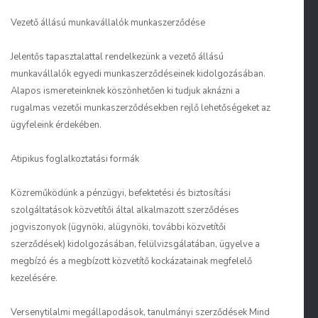
Vezető állású munkavállalók munkaszerződése
Jelentős tapasztalattal rendelkezünk a vezető állású
munkavállalók egyedi munkaszerződéseinek kidolgozásában.
Alapos ismereteinknek köszönhetően ki tudjuk aknázni a
rugalmas vezetői munkaszerződésekben rejlő lehetőségeket az
ügyfeleink érdekében.
Atipikus foglalkoztatási formák
Közreműködünk a pénzügyi, befektetési és biztosítási
szolgáltatások közvetítői által alkalmazott szerződéses
jogviszonyok (ügynöki, alügynöki, további közvetítői
szerződések) kidolgozásában, felülvizsgálatában, ügyelve a
megbízó és a megbízott közvetítő kockázatainak megfelelő
kezelésére.
Versenytilalmi megállapodások, tanulmányi szerződések Mind