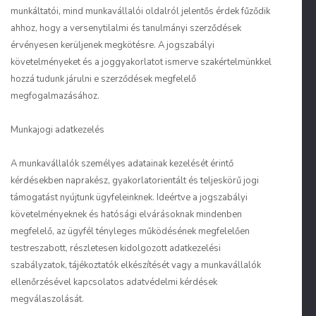
munkáltatói, mind munkavállalói oldalról jelentős érdek fűződik
ahhoz, hogy a versenytilalmi és tanulmányi szerződések
érvényesen kerüljenek megkötésre. A jogszabályi
követelményeket és a joggyakorlatot ismerve szakértelmünkkel
hozzá tudunk járulni e szerződések megfelelő
megfogalmazásához.
Munkajogi adatkezelés
A munkavállalók személyes adatainak kezelését érintő
kérdésekben naprakész, gyakorlatorientált és teljeskörű jogi
támogatást nyújtunk ügyfeleinknek. Ideértve a jogszabályi
követelményeknek és hatósági elvárásoknak mindenben
megfelelő, az ügyfél tényleges működésének megfelelően
testreszabott, részletesen kidolgozott adatkezelési
szabályzatok, tájékoztatók elkészítését vagy a munkavállalók
ellenőrzésével kapcsolatos adatvédelmi kérdések
megválaszolását.