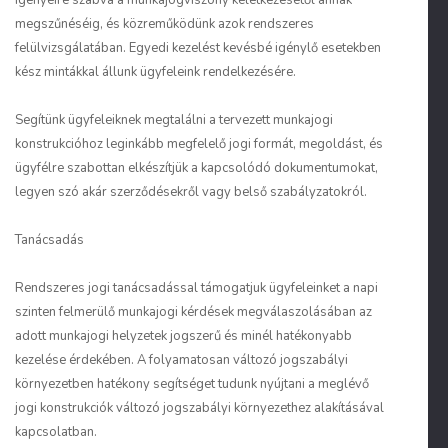
igényeire szabva a munkajogviszony keletkezésétől annak
megszűnéséig, és közreműködünk azok rendszeres
felülvizsgálatában. Egyedi kezelést kevésbé igénylő esetekben
kész mintákkal állunk ügyfeleink rendelkezésére.
Segítünk ügyfeleiknek megtalálni a tervezett munkajogi
konstrukcióhoz leginkább megfelelő jogi formát, megoldást, és
ügyfélre szabottan elkészítjük a kapcsolódó dokumentumokat,
legyen szó akár szerződésekről vagy belső szabályzatokról.
Tanácsadás
Rendszeres jogi tanácsadással támogatjuk ügyfeleinket a napi
szinten felmerülő munkajogi kérdések megválaszolásában az
adott munkajogi helyzetek jogszerű és minél hatékonyabb
kezelése érdekében. A folyamatosan változó jogszabályi
környezetben hatékony segítséget tudunk nyújtani a meglévő
jogi konstrukciók változó jogszabályi környezethez alakításával
kapcsolatban.