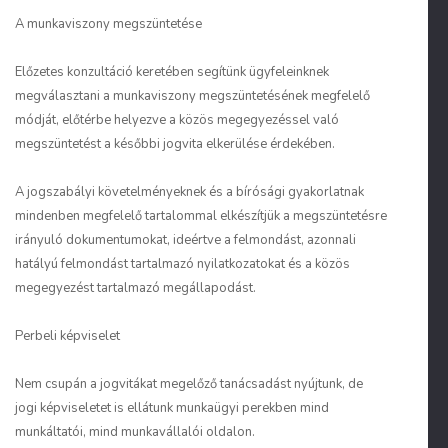
A munkaviszony megszüntetése
Előzetes konzultáció keretében segítünk ügyfeleinknek
megválasztani a munkaviszony megszüntetésének megfelelő
módját, előtérbe helyezve a közös megegyezéssel való
megszüntetést a későbbi jogvita elkerülése érdekében.
A jogszabályi követelményeknek és a bírósági gyakorlatnak
mindenben megfelelő tartalommal elkészítjük a megszüntetésre
irányuló dokumentumokat, ideértve a felmondást, azonnali
hatályú felmondást tartalmazó nyilatkozatokat és a közös
megegyezést tartalmazó megállapodást.
Perbeli képviselet
Nem csupán a jogvitákat megelőző tanácsadást nyújtunk, de
jogi képviseletet is ellátunk munkaügyi perekben mind
munkáltatói, mind munkavállalói oldalon.