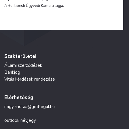
A Budapesti Ügyvédi Kamara tagja.
Szakterületei
Állami szerződések
Bankjog
Vitás kérdések rendezése
Elérhetőség
nagy.andras@gmtlegal.hu
outlook névjegy