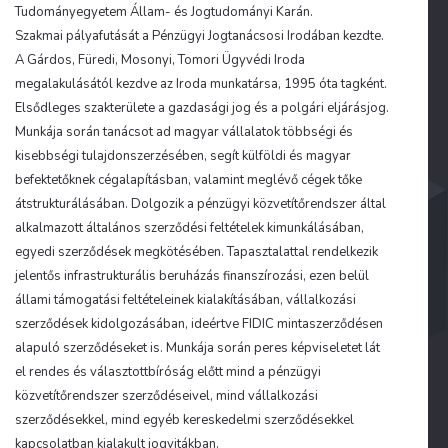
Tudományegyetem Állam- és Jogtudományi Karán.
Szakmai pályafutását a Pénzügyi Jogtanácsosi Irodában kezdte.
A Gárdos, Füredi, Mosonyi, Tomori Ügyvédi Iroda
megalakulásától kezdve az Iroda munkatársa, 1995 óta tagként.
Elsődleges szakterülete a gazdasági jog és a polgári eljárásjog.
Munkája során tanácsot ad magyar vállalatok többségi és
kisebbségi tulajdonszerzésében, segít külföldi és magyar
befektetőknek cégalapításban, valamint meglévő cégek tőke
átstrukturálásában. Dolgozik a pénzügyi közvetítőrendszer által
alkalmazott általános szerződési feltételek kimunkálásában,
egyedi szerződések megkötésében. Tapasztalattal rendelkezik
jelentős infrastrukturális beruházás finanszírozási, ezen belül
állami támogatási feltételeinek kialakításában, vállalkozási
szerződések kidolgozásában, ideértve FIDIC mintaszerződésen
alapuló szerződéseket is. Munkája során peres képviseletet lát
el rendes és választottbíróság előtt mind a pénzügyi
közvetítőrendszer szerződéseivel, mind vállalkozási
szerződésekkel, mind egyéb kereskedelmi szerződésekkel
kapcsolatban kialakult jogvitákban.